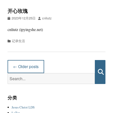
开心玫瑰
Posted
Author
2023年12月25日
cnliutz
on
cnliutz (ipyingshe.net)
Categories
记录生活
Post
←
Older posts
navigation
Search
Searc
for:
分类
Jesus Christ LDS
LaTex