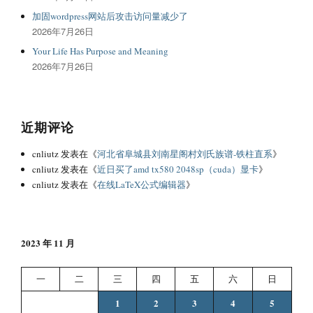
加固wordpress网站后攻击访问量减少了
2026年7月26日
Your Life Has Purpose and Meaning
2026年7月26日
近期评论
cnliutz
发表在《
河北省阜城县刘南星阁村刘氏族谱-铁柱直系
》
cnliutz
发表在《
近日买了amd tx580 2048sp（cuda）显卡
》
cnliutz
发表在《
在线LaTeX公式编辑器
》
2023 年 11 月
一
二
三
四
五
六
日
1
2
3
4
5