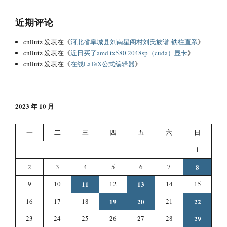
近期评论
cnliutz
发表在《
河北省阜城县刘南星阁村刘氏族谱-铁柱直系
》
cnliutz
发表在《
近日买了amd tx580 2048sp（cuda）显卡
》
cnliutz
发表在《
在线LaTeX公式编辑器
》
2023 年 10 月
一
二
三
四
五
六
日
1
2
3
4
5
6
7
8
9
10
11
12
13
14
15
16
17
18
19
20
21
22
23
24
25
26
27
28
29